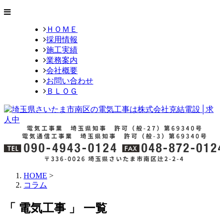
ＨＯＭＥ
採用情報
施工実績
業務案内
会社概要
お問い合わせ
ＢＬＯＧ
HOME
>
コラム
「 電気工事 」 一覧