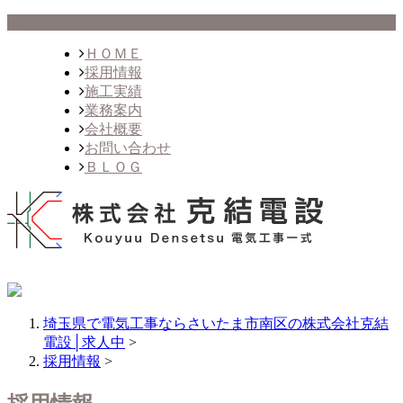
ＨＯＭＥ
採用情報
施工実績
業務案内
会社概要
お問い合わせ
ＢＬＯＧ
埼玉県で電気工事ならさいたま市南区の株式会社克結
電設│求人中
>
採用情報
>