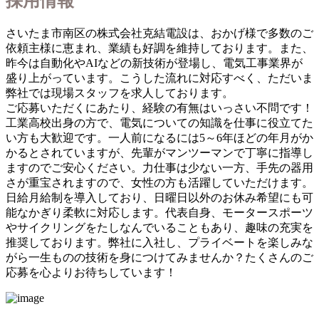
採用情報
さいたま市南区の株式会社克結電設は、おかげ様で多数のご
依頼主様に恵まれ、業績も好調を維持しております。また、
昨今は自動化やAIなどの新技術が登場し、電気工事業界が
盛り上がっています。こうした流れに対応すべく、ただいま
弊社では現場スタッフを求人しております。
ご応募いただくにあたり、経験の有無はいっさい不問です！
工業高校出身の方で、電気についての知識を仕事に役立てた
い方も大歓迎です。一人前になるには5～6年ほどの年月がか
かるとされていますが、先輩がマンツーマンで丁寧に指導し
ますのでご安心ください。力仕事は少ない一方、手先の器用
さが重宝されますので、女性の方も活躍していただけます。
日給月給制を導入しており、日曜日以外のお休み希望にも可
能なかぎり柔軟に対応します。代表自身、モータースポーツ
やサイクリングをたしなんでいることもあり、趣味の充実を
推奨しております。弊社に入社し、プライベートを楽しみな
がら一生ものの技術を身につけてみませんか？たくさんのご
応募を心よりお待ちしています！