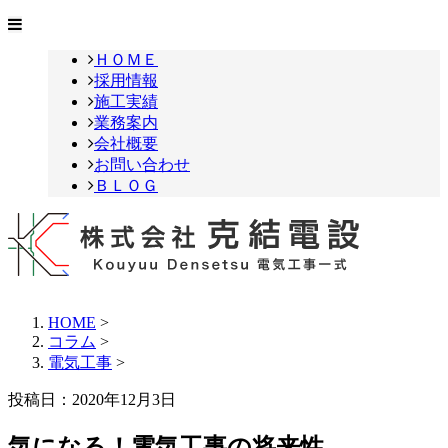
ＨＯＭＥ
採用情報
施工実績
業務案内
会社概要
お問い合わせ
ＢＬＯＧ
HOME
>
コラム
>
電気工事
>
投稿日：2020年12月3日
気になる！電気工事の将来性