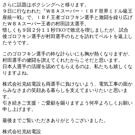
さらに話題はボクシングへと移ります。
９日に行なわれた『ＷＢＡスーパー・ＩＢＦ世界ミドル級王
座統一戦』で、ＩＢＦ王者ゴロフキン選手と激闘を繰り広げ
たＷＢＡスーパー王者の村田諒太選手。
惜しくも９回２分１１秒TKOで敗北を喫しましたが、試合
後ゴロフキン選手が村田選手のもとを訪れてベルトを返上し
たそうです。
このゴロフキン選手の粋な計らいにも胸が熱くなりますが、
村田選手の健闘を讃えてくれたからこそだと思います。
日本人選手の活躍を認めてもらえるのは、私たちも嬉しくな
りますよね。
株式会社克結電設も両選手に負けないよう、電気工事の面か
らみなさまの笑顔ある暮らしを支えてまいりたいと思いま
す。
引き続きご支援・ご愛顧を賜りますよう何卒よろしくお願い
申し上げます。
最後までご覧いただきありがとうございました。
株式会社克結電設