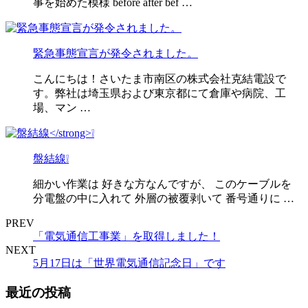
事を始めた模様 before after bef …
緊急事態宣言が発令されました。
こんにちは！さいたま市南区の株式会社克結電設で
す。弊社は埼玉県および東京都にて倉庫や病院、工
場、マン …
盤結線❕
細かい作業は 好きな方なんですが、 このケーブルを
分電盤の中に入れて 外層の被覆剥いて 番号通りに …
PREV
「電気通信工事業」を取得しました！
NEXT
5月17日は「世界電気通信記念日」です
最近の投稿