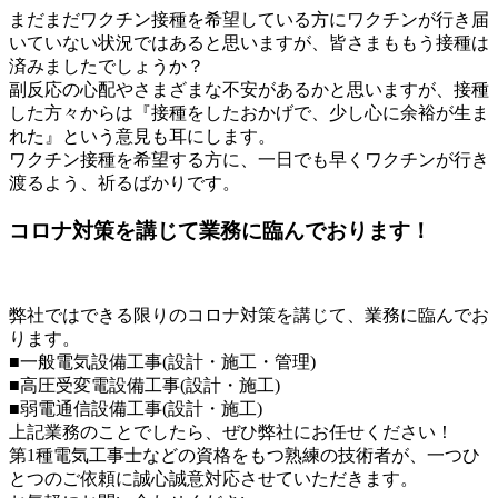
まだまだワクチン接種を希望している方にワクチンが行き届
いていない状況ではあると思いますが、皆さまももう接種は
済みましたでしょうか？
副反応の心配やさまざまな不安があるかと思いますが、接種
した方々からは『接種をしたおかげで、少し心に余裕が生ま
れた』という意見も耳にします。
ワクチン接種を希望する方に、一日でも早くワクチンが行き
渡るよう、祈るばかりです。
コロナ対策を講じて業務に臨んでおります！
弊社ではできる限りのコロナ対策を講じて、業務に臨んでお
ります。
■一般電気設備工事(設計・施工・管理)
■高圧受変電設備工事(設計・施工)
■弱電通信設備工事(設計・施工)
上記業務のことでしたら、ぜひ弊社にお任せください！
第1種電気工事士などの資格をもつ熟練の技術者が、一つひ
とつのご依頼に誠心誠意対応させていただきます。