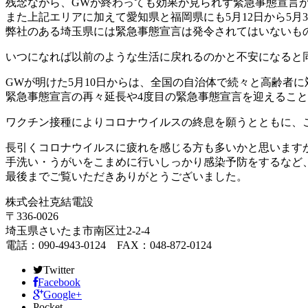
残念ながら、GWが終わっても効果が見られず緊急事態宣言が
また上記エリアに加えて愛知県と福岡県にも5月12日から5月
弊社のある埼玉県には緊急事態宣言は発令されてはいないも
いつになれば以前のような生活に戻れるのかと不安になると
GWが明けた5月10日からは、全国の自治体で続々と高齢者
緊急事態宣言の再々延長や4度目の緊急事態宣言を迎えるこ
ワクチン接種によりコロナウイルスの終息を願うとともに、こ
長引くコロナウイルスに疲れを感じる方も多いかと思います
手洗い・うがいをこまめに行いしっかり感染予防をするなど
最後までご覧いただきありがとうございました。
株式会社克結電設
〒336-0026
埼玉県さいたま市南区辻2-2-4
電話：090-4943-0124 FAX：048-872-0124
Twitter
Facebook
Google+
Pocket