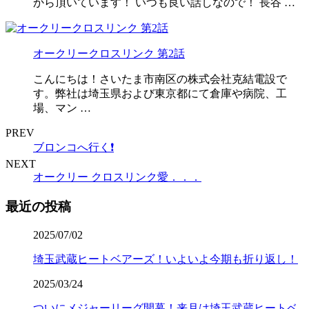
から頂いています！ いつも良い話しなので！ 長谷 …
オークリークロスリンク 第2話
こんにちは！さいたま市南区の株式会社克結電設で
す。弊社は埼玉県および東京都にて倉庫や病院、工
場、マン …
PREV
ブロンコへ行く❗️
NEXT
オークリー クロスリンク愛．．．
最近の投稿
2025/07/02
埼玉武蔵ヒートベアーズ！いよいよ今期も折り返し！
2025/03/24
ついにメジャーリーグ開幕！来月は埼玉武蔵ヒートベ