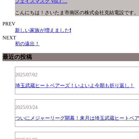
フェイスマスク Vol.1'…
こんにちは！さいたま市南区の株式会社克結電設です。
PREV
新しい家族が増えました❗️
NEXT
初の遠出！
最近の投稿
2025/07/02
埼玉武蔵ヒートベアーズ！いよいよ今期も折り返し！
2025/03/24
ついにメジャーリーグ開幕！来月は埼玉武蔵ヒートベ