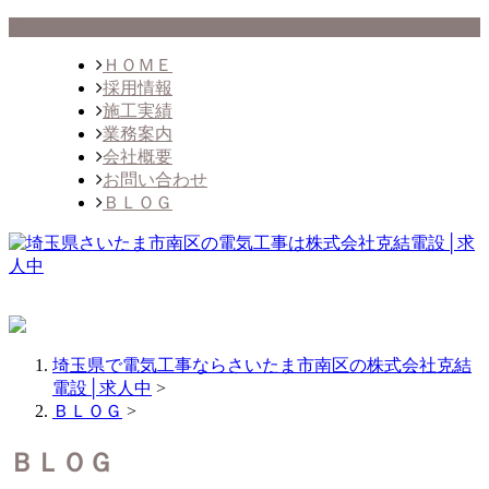
ＨＯＭＥ
採用情報
施工実績
業務案内
会社概要
お問い合わせ
ＢＬＯＧ
埼玉県で電気工事ならさいたま市南区の株式会社克結
電設│求人中
>
ＢＬＯＧ
>
ＢＬＯＧ