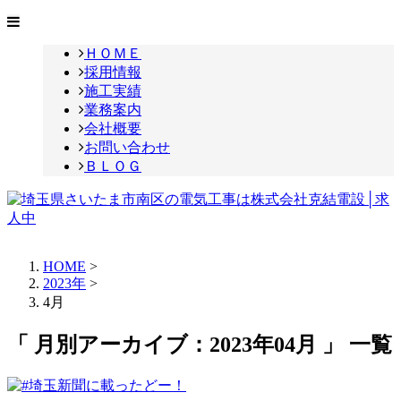
ＨＯＭＥ
採用情報
施工実績
業務案内
会社概要
お問い合わせ
ＢＬＯＧ
HOME
>
2023年
>
4月
「 月別アーカイブ：2023年04月 」 一覧