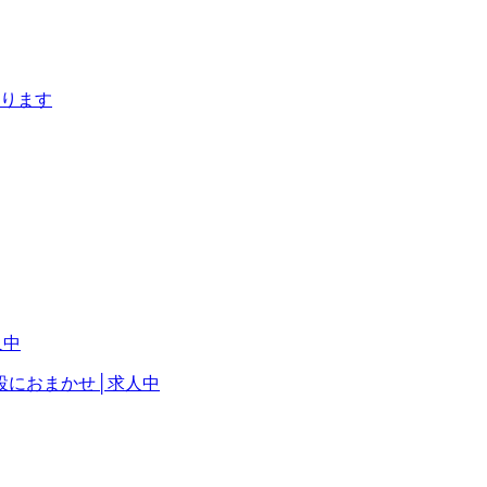
あります
設におまかせ│求人中