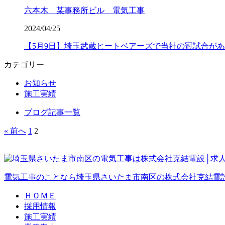
六本木 某事務所ビル 電気工事
2024/04/25
【5月9日】埼玉武蔵ヒートベアーズで当社の冠試合が
カテゴリー
お知らせ
施工実績
ブログ記事一覧
« 前へ
1
2
電気工事のことなら埼玉県さいたま市南区の株式会社克結電
ＨＯＭＥ
採用情報
施工実績