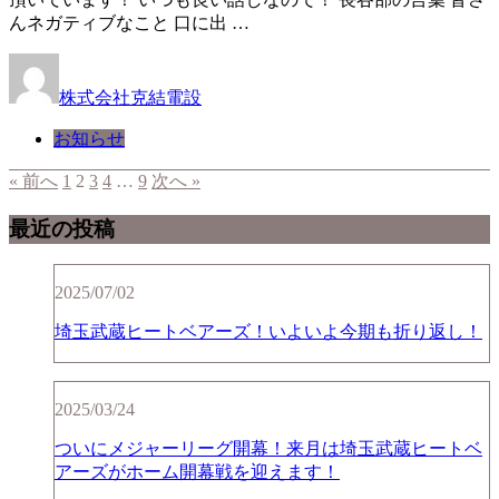
んネガティブなこと 口に出 …
株式会社克結電設
お知らせ
« 前へ
1
2
3
4
…
9
次へ »
最近の投稿
2025/07/02
埼玉武蔵ヒートベアーズ！いよいよ今期も折り返し！
2025/03/24
ついにメジャーリーグ開幕！来月は埼玉武蔵ヒートベ
アーズがホーム開幕戦を迎えます！