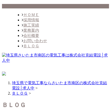
ＨＯＭＥ
採用情報
施工実績
業務案内
会社概要
お問い合わせ
ＢＬＯＧ
埼玉県で電気工事ならさいたま市南区の株式会社克結
電設│求人中
>
ＢＬＯＧ
>
ＢＬＯＧ